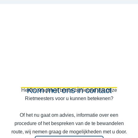
Kom met ons in contact
Heeft u vragen of bent u benieuwd wat onze
Rietmeesters voor u kunnen betekenen?
Of het nu gaat om advies, informatie over een
procedure of het bespreken van de te bewandelen
route, wij nemen graag de mogelijkheden met u door.