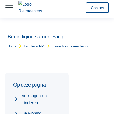
Contact
Beëindiging samenleving
Home
Familierecht-1
Beëindiging samenleving
Je bent hier:
Op deze pagina
Vermogen en
kinderen
De woning