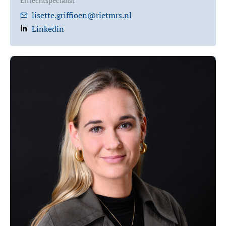
Erfrechtspecialist
lisette.griffioen@rietmrs.nl
Linkedin