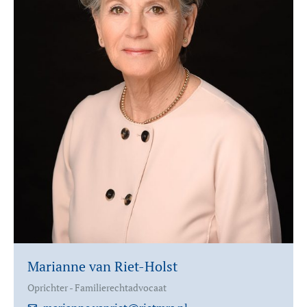
Marianne van Riet-Holst
Oprichter - Familierechtadvocaat