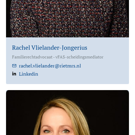
Rachel Vlielander-Jongerius
Familierechtadvocaat - vFAS-scheidingsmediator
rachel.vlielander@rietmrs.nl
Linkedin