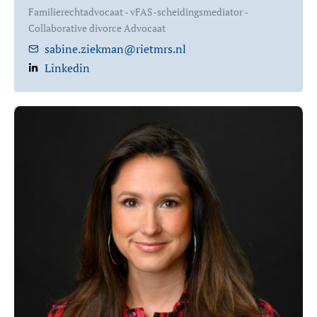
Familierechtadvocaat - vFAS-scheidingsmediator -
Collaborative divorce Advocaat
sabine.ziekman@rietmrs.nl
Linkedin