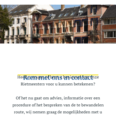
Kom met ons in contact
Heeft u vragen of bent u benieuwd wat onze
Rietmeesters voor u kunnen betekenen?
Of het nu gaat om advies, informatie over een
procedure of het bespreken van de te bewandelen
route, wij nemen graag de mogelijkheden met u