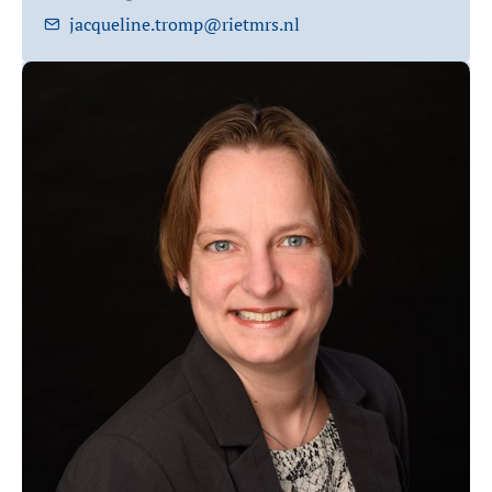
jacqueline.tromp@rietmrs.nl