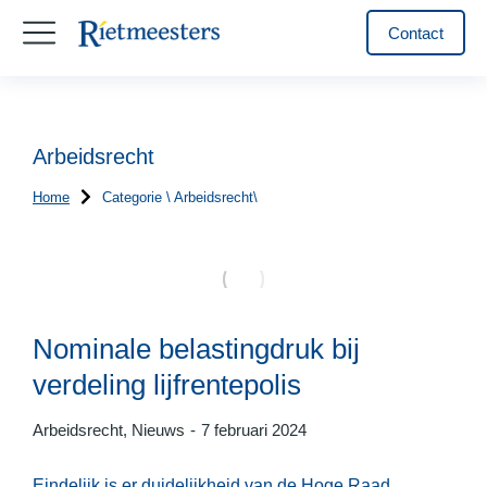
Contact
Arbeidsrecht
Home
Categorie \ Arbeidsrecht\
Je bent hier:
Nominale belastingdruk bij
verdeling lijfrentepolis
Arbeidsrecht
,
Nieuws
7 februari 2024
Eindelijk is er duidelijkheid van de Hoge Raad