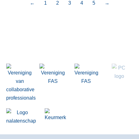
←
1
2
3
4
5
→