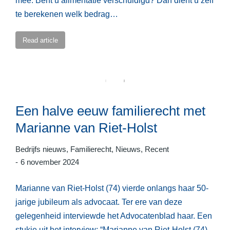
mee. Bent u alimentatie verschuldigd? Dan dient u zelf
te berekenen welk bedrag…
Read article
Een halve eeuw familierecht met
Marianne van Riet-Holst
Bedrijfs nieuws
,
Familierecht
,
Nieuws
,
Recent
6 november 2024
Marianne van Riet-Holst (74) vierde onlangs haar 50-
jarige jubileum als advocaat. Ter ere van deze
gelegenheid interviewde het Advocatenblad haar. Een
stukje uit het interview: “Marianne van Riet-Holst (74)