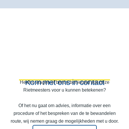
Kom met ons in contact
Heeft u vragen of bent u benieuwd wat onze
Rietmeesters voor u kunnen betekenen?
Of het nu gaat om advies, informatie over een
procedure of het bespreken van de te bewandelen
route, wij nemen graag de mogelijkheden met u door.